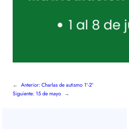
←
Anterior:
Charlas de autismo 1º-2º
Siguiente:
15 de mayo
→