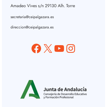
Amadeo Vives s/n 29130 Alh. Torre
secretaria@ceipalgazara.es
direccion@ceipalgazara.es
Facebook
X
YouTube
Instagram