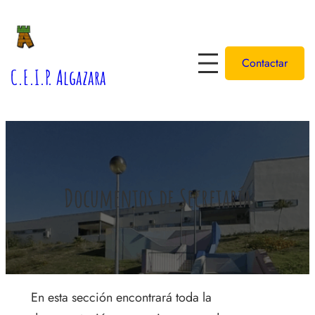
Saltar
al
contenido
Contactar
C.E.I.P. Algazara
Documentos de Secretaría
En esta sección encontrará toda la