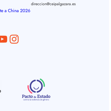
direccion@ceipalgazara.es
te a China 2026
ube
Instagram