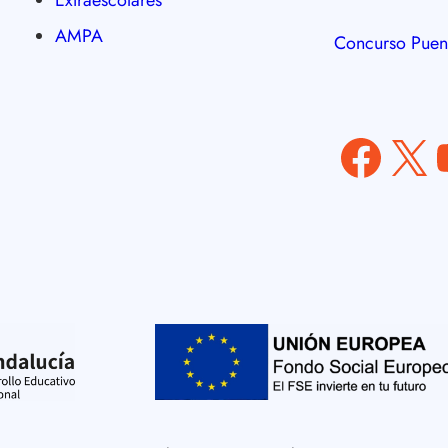
AMPA
Concurso Puen
Facebook
X
YouT