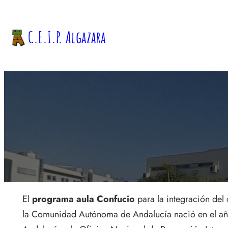
Saltar
al
C.E.I.P. Algazara
contenido
El
programa aula Confucio
para la integración del
la Comunidad Autónoma de Andalucía nació en el año