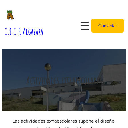
Saltar
al
contenido
Contactar
C.E.I.P. Algazara
Actividades extraescolares
Las actividades extraescolares supone el diseño