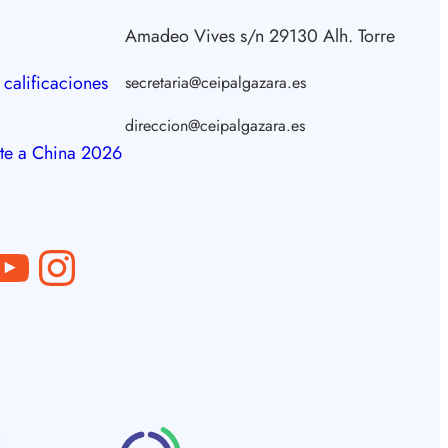
Amadeo Vives s/n 29130 Alh. Torre
 calificaciones
secretaria@ceipalgazara.es
direccion@ceipalgazara.es
te a China 2026
ube
Instagram