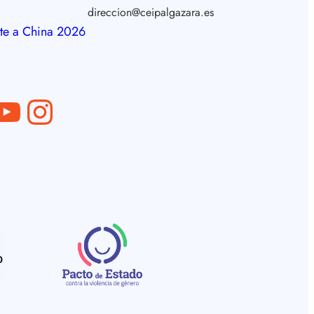
direccion@ceipalgazara.es
te a China 2026
ube
Instagram