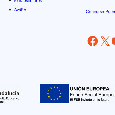
Extraescolares
AMPA
Concurso Puen
Facebook
X
YouT