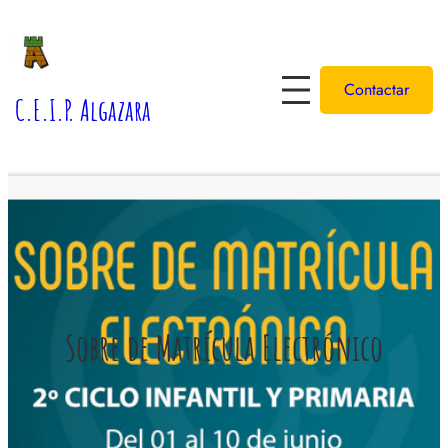
Saltar
al
contenido
Contactar
C.E.I.P. Algazara
Sobre de Matrícula Electrónico